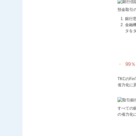
預金取引
銀行
金融
タを
99
TKCのF
省力化に
すべての
の省力化