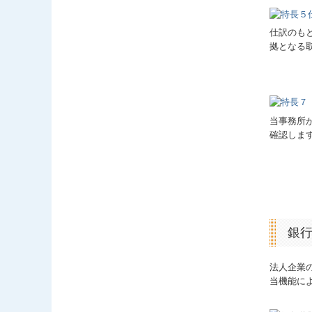
仕訳のも
拠となる
当事務所
確認しま
銀
法人企業
当機能に