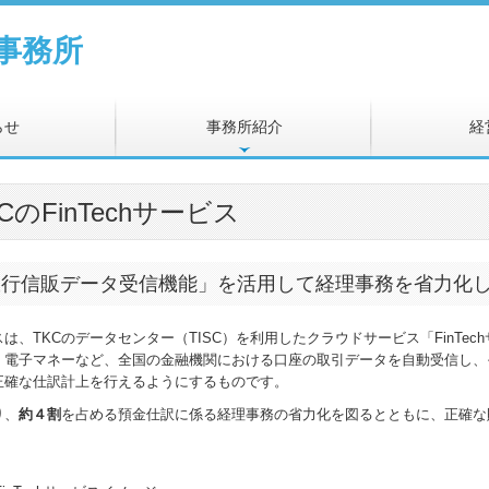
らせ
事務所紹介
経
CのFinTechサービス
銀行信販データ受信機能」を活用して経理事務を省力化
は、TKCのデータセンター（TISC）を利用したクラウドサービス「FinT
、電子マネーなど、全国の金融機関における口座の取引データを自動受信し、そ
正確な仕訳計上を行えるようにするものです。
り、
約４割
を占める預金仕訳に係る経理事務の省力化を図るとともに、正確な