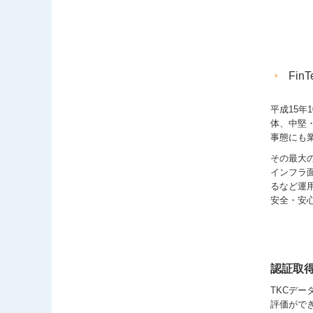
Fi
平成15年
体、中堅
事態にも
その最大
インフラ面
るなど運用
安全・安
認証取
TKCデー
評価がで