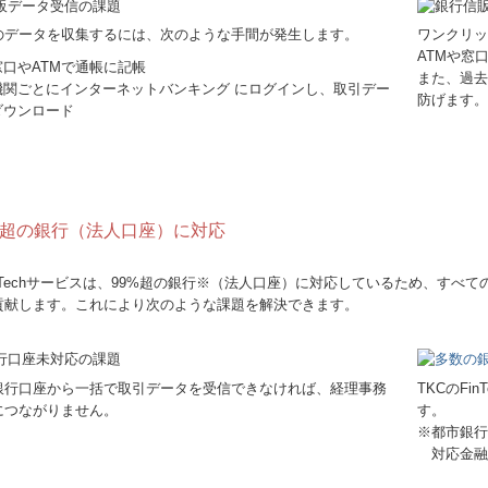
のデータを収集するには、次のような手間が発生します。
ワンクリッ
ATMや窓
窓口やATMで通帳に記帳
また、過去
機関ごとにインターネットバンキング にログインし、取引デー
防げます。
ダウンロード
％超の銀行（法人口座）に対応
inTechサービスは、99%超の銀行※（法人口座）に対応しているため、す
貢献します。これにより次のような課題を解決できます。
銀行口座から一括で取引データを受信できなければ、経理事務
TKCのF
につながりません。
す。
※都市銀行
対応金融