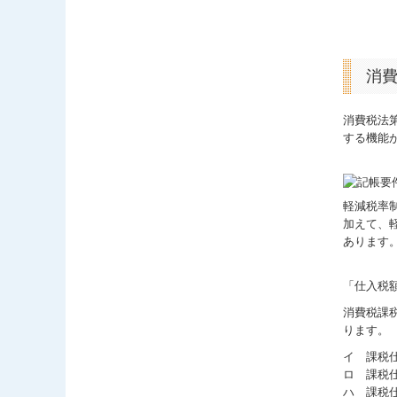
消
消費税法
する機能
軽減税率
加えて、
あります
「仕入税
消費税課
ります。
イ 課税
ロ 課税
ハ 課税