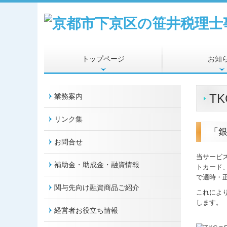
トップページ
お知
TK
業務案内
リンク集
「
お問合せ
当サービス
補助金・助成金・融資情報
トカード
で適時・
関与先向け融資商品ご紹介
これによ
します。
経営者お役立ち情報