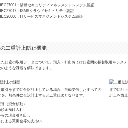
／IEC27001：情報セキュリティマネジメントシステム認証
／IEC27017：ISMSクラウドセキュリティ認証
／IEC20000：ITサービスマネジメントシステム認証
訳の二重計上防止機能
した口座の取引データについて、預入・引出および口座間の振替取引をシステ
次のような課題を解決できます。
な取引をすでに仕訳計上している場合、自動受信したすべての
すでに計上
タを、無条件に仕訳計上すると二重仕訳となります。
計上を防止
振替（資金移動）
の預金預け入れ
からの現金引き出し
手による買掛金等の支払い