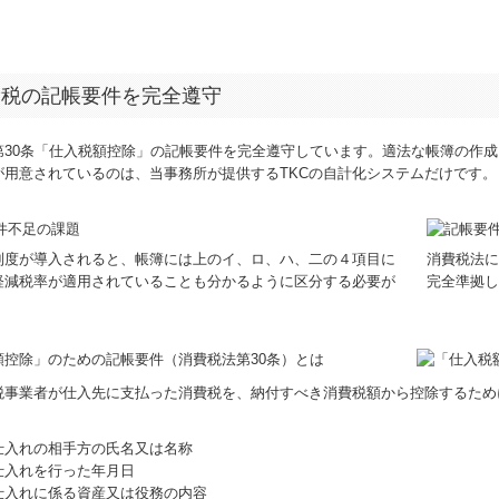
費税の記帳要件を完全遵守
第30条「仕入税額控除」の記帳要件を完全遵守しています。適法な帳簿の作
が用意されているのは、当事務所が提供するTKCの自計化システムだけです。
制度が導入されると、帳簿には上のイ、ロ、ハ、二の４項目に
消費税法に
軽減税率が適用されていることも分かるように区分する必要が
完全準拠し
。
額控除」のための記帳要件（消費税法第30条）とは
税事業者が仕入先に支払った消費税を、納付すべき消費税額から控除するため
仕入れの相手方の氏名又は名称
仕入れを行った年月日
仕入れに係る資産又は役務の内容