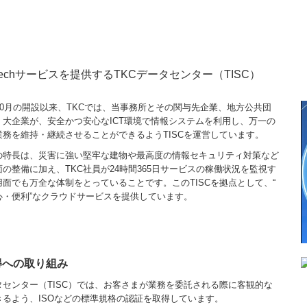
nTechサービスを提供するTKCデータセンター（TISC）
10月の開設以来、TKCでは、当事務所とその関与先企業、地方公共団
・大企業が、安全かつ安心なICT環境で情報システムを利用し、万一の
業務を維持・継続させることができるようTISCを運営しています。
の特長は、災害に強い堅牢な建物や最高度の情報セキュリティ対策など
の整備に加え、TKC社員が24時間365日サービスの稼働状況を監視す
面でも万全な体制をとっていることです。このTISCを拠点として、“
心・便利”なクラウドサービスを提供しています。
得への取り組み
タセンター（TISC）では、お客さまが業務を委託される際に客観的な
きるよう、ISOなどの標準規格の認証を取得しています。