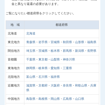
金と異なり返還の必要があります。
関与先向け融資商品ご紹介
ご覧になりたい都道府県をクリックしてください。
経営者お役立ち情報
地 域
都道府県
経営者オススメ情報
北海道
北海道
Q&A経営相談
東北地方
青森県
・
岩手県
・
宮城県
・
秋田県
・
山形県
・
福島県
関信地方
埼玉県
・
茨城県
・
栃木県
・
群馬県
・
新潟県
・
長野県
税務カレンダー
首都圏
千葉県
・
東京都
・
山梨県
・
神奈川県
税務Q&A
東海地方
静岡県
・
岐阜県
・
愛知県
・
三重県
個人情報保護方針
北陸地方
富山県
・
石川県
・
福井県
社長メニューASP版
近畿地方
滋賀県
・
京都府
・
大阪府
・
奈良県
・
和歌山県
・
兵庫
県
TKCシステムQ&A
中国地方
鳥取県
・
島根県
・
岡山県
・
広島県
・
山口県
経営革新等支援機関とは