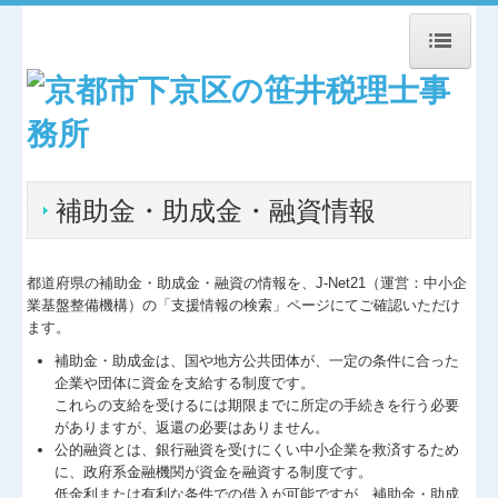
トップページ
お知らせ
事務所紹介
補助金・助成金・融資情報
経営理念
都道府県の補助金・助成金・融資の情報を、J-Net21（運営：中小企
交通案内
業基盤整備機構）の「支援情報の検索」ページにてご確認いただけ
ます。
業務案内
補助金・助成金は、国や地方公共団体が、一定の条件に合った
企業や団体に資金を支給する制度です。
リンク集
これらの支給を受けるには期限までに所定の手続きを行う必要
がありますが、返還の必要はありません。
お問合せ
公的融資とは、銀行融資を受けにくい中小企業を救済するため
に、政府系金融機関が資金を融資する制度です。
補助金・助成金・融資情報
低金利または有利な条件での借入が可能ですが、補助金・助成